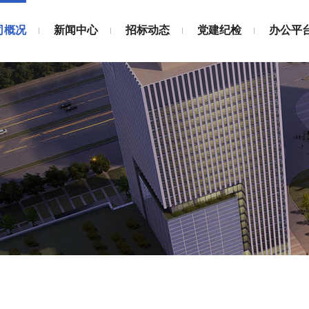
司概况
新闻中心
招标动态
党建纪检
办公平