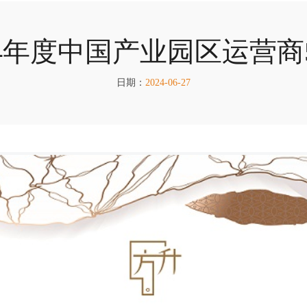
24年度中国产业园区运营商
日期：
2024-06-27