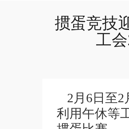
掼蛋竞技
工会
2月6日至
利用午休等