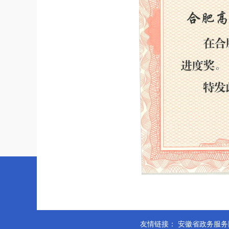
友情链接：
安徽省政务服务