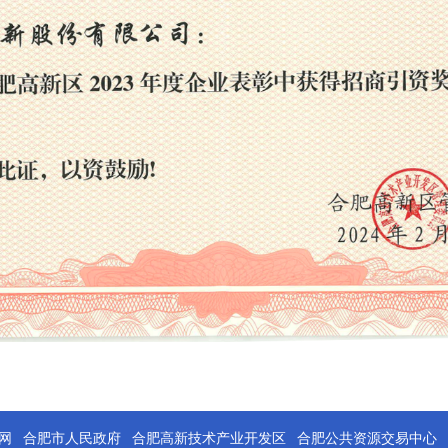
网
合肥市人民政府
合肥高新技术产业开发区
合肥公共资源交易中心