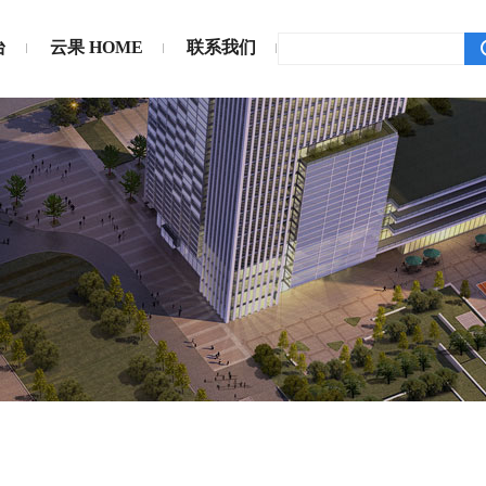
台
云果 HOME
联系我们