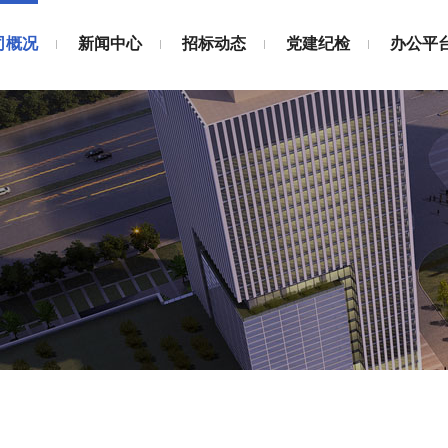
司概况
新闻中心
招标动态
党建纪检
办公平