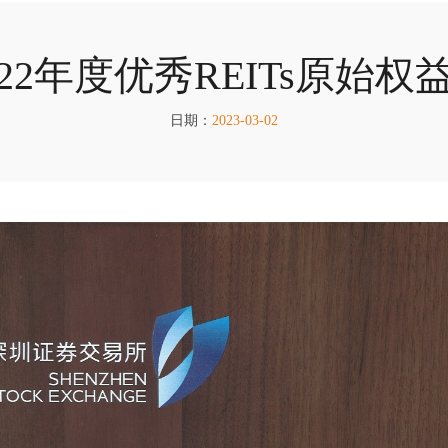
022年度优秀REITs原始权
日期：
2023-03-02